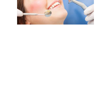
العنوان
روابط سريعة
عيادة ادفانس الطبية
الرئيسية
خلف محطة البترول-
حولنا
الدحيل
اطباؤنا
الدوحة ، دولة قطر
90689 : الرقم البريدي
عياداتنا
تواصل معنا
info@advance-mc.com