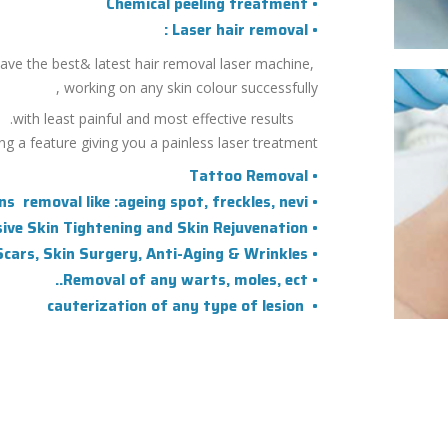
• Chemical peeling treatment
• Laser hair removal :
ve the best& latest hair removal laser machine,
working on any skin colour successfully,
with least painful and most effective results.
g a feature giving you a painless laser treatment).
• Tattoo Removal
• Pigmented Lesions removal like :ageing spot, freckles, nevi
• Non-invasive Skin Tightening and Skin Rejuvenation
• Removal of Scars, Skin Surgery, Anti-Aging & Wrinkles,
• Removal of any warts, moles, ect..
• cauterization of any type of lesion