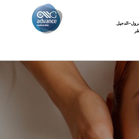
رول-الدحيل
طر
معلومات عنا
اطبائنا
عياداتنا
اتصل بنا