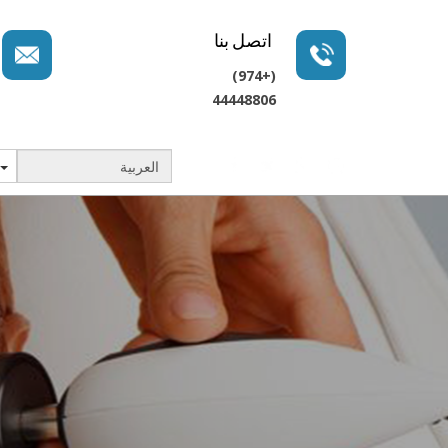
اتصل بنا
(+974)
44448806